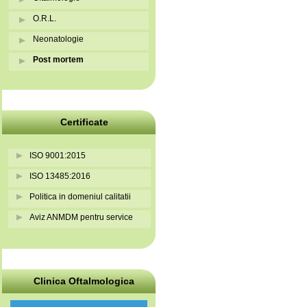
O.R.L.
Neonatologie
Post mortem
Certificate
ISO 9001:2015
ISO 13485:2016
Politica in domeniul calitatii
Aviz ANMDM pentru service
Clinica Oftalmologica