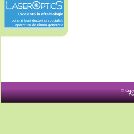
© Copy
Toa