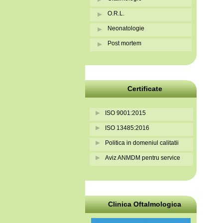
O.R.L.
Neonatologie
Post mortem
Certificate
ISO 9001:2015
ISO 13485:2016
Politica in domeniul calitatii
Aviz ANMDM pentru service
Clinica Oftalmologica