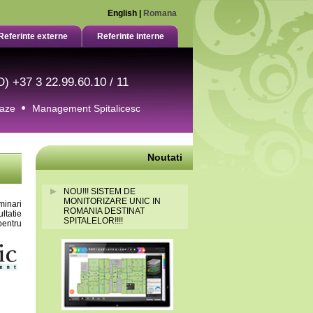
English
|
Romana
Referinte externe
Referinte interne
MD) +37 3 22.99.60.10 / 11
Gaze
Management Spitalicesc
Noutati
NOU!!! SISTEM DE
MONITORIZARE UNIC IN
minari
ROMANIA DESTINAT
ltatie
SPITALELOR!!!!
pentru