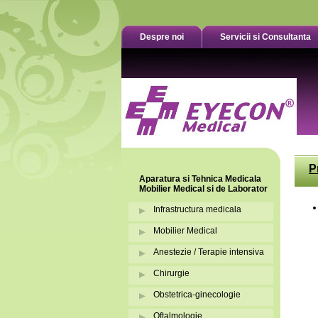
Despre noi
Servicii si Consultanta
P
Aparatura si Tehnica Medicala
Mobilier Medical si de Laborator
Infrastructura medicala
Mobilier Medical
Anestezie / Terapie intensiva
Chirurgie
Obstetrica-ginecologie
Oftalmologie